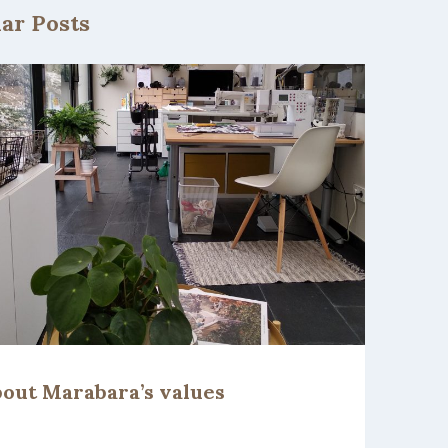
lar Posts
out Marabara’s values