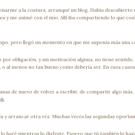
narme a la costura, arranqué un blog. Había descubierto 
 y me animé con el mío. Allí iba compartiendo lo que cosí
empo, pero llegó un momento en que me suponía más una car
or obligación, y sin motivación alguna, no tiene sentido. N
, o al menos no tan bueno como debería ser. En esos casos,
as de nuevo de volver a escribir, de compartir algo más,
ok
.
da y arrancar otra vez. Muchas veces las segundas oportu
e lo haré mientras lo disfrute. Espero que tú también lo ha