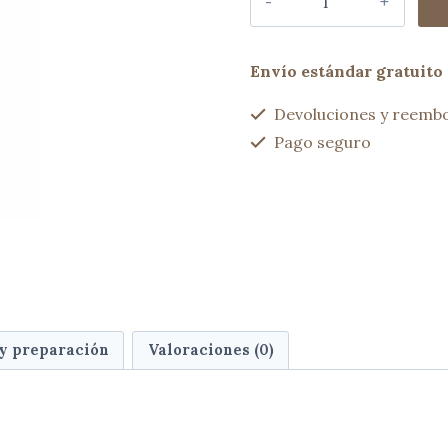
encerado
doble
cremallera
Envío estándar gratuito 
verde
bosque
Devoluciones y reembo
cantidad
Pago seguro
 y preparación
Valoraciones (0)