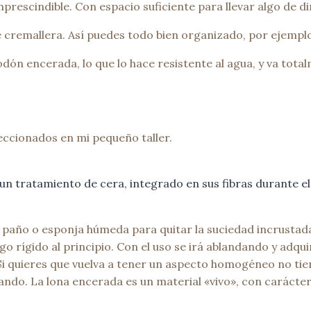
rescindible. Con espacio suficiente para llevar algo de din
cremallera. Así puedes todo bien organizado, por ejemplo, e
dón encerada, lo que lo hace resistente al agua, y va tot
ccionados en mi pequeño taller.
n tratamiento de cera, integrado en sus fibras durante el
n paño o esponja húmeda para quitar la suciedad incrustad
o rígido al principio. Con el uso se irá ablandando y adqui
Si quieres que vuelva a tener un aspecto homogéneo no ti
ando. La lona encerada es un material «vivo», con carácter.