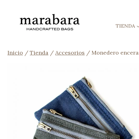
Saltar
al
contenido
TIENDA
Inicio
/
Tienda
/
Accesorios
/
Monedero encerad