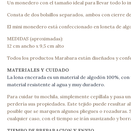
Un monedero con el tamaño ideal para llevar todo lo imp
Consta de dos bolsillos separados, ambos con cierre de 
El mini monedero está confeccionado en loneta de algo
MEDIDAS (aproximadas):
12 cm ancho x 9,5 cm alto
Todos los productos Marabara están diseñados y confe
MATERIALES Y CUIDADO
La lona encerada es un material de algodón 100%, con u
material resistente al agua y muy duradero.
Para cuidar tu mochila, simplemente cepíllala y pasa u
perdería sus propiedades. Este tejido puede resultar alg
posible que se marquen algunos pliegues o rozaduras. 
cualquier caso, con el tiempo se irán suavizando y borr
TIEMPO DE PREPARACION Y ENVIO