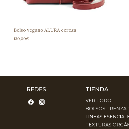
Bolso vegano ALURA cereza
130,00
€
REDES
TIENDA
VER TODO
BOLSOS TRENZA
LINEAS ESENCIAL
TEXTURAS ORGÁN