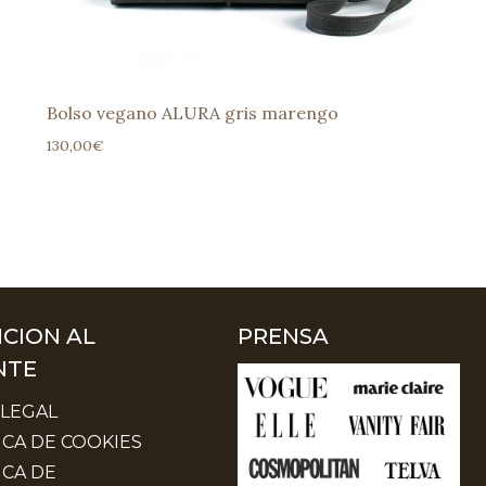
Bolso vegano ALURA gris marengo
130,00
€
CION AL
PRENSA
NTE
 LEGAL
ICA DE COOKIES
ICA DE