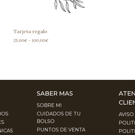
Tarjeta regalo
Rango
25,00
€
-
100,00
€
de
precios:
desde
25,00€
hasta
100,00€
SABER MAS
ATEN
CLIE
SOBRE MI
DOS
CUIDADOS DE TU
AVISO
BOLSO
ES
POLIT
PUNTOS DE VENTA
ICAS
POLIT