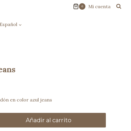
Mi cuenta
0
Español
jeans
odón en color azul jeans
Añadir al carrito