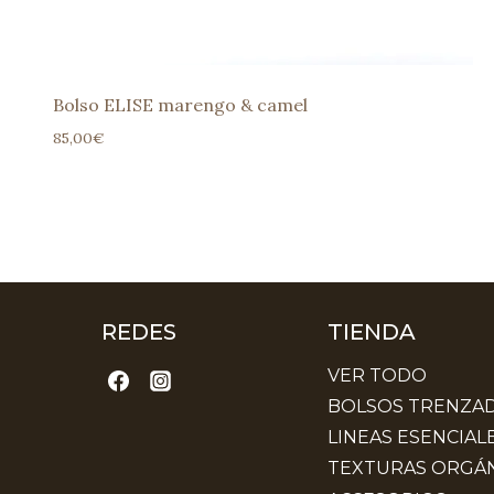
Bolso ELISE marengo & camel
85,00
€
REDES
TIENDA
VER TODO
BOLSOS TRENZA
LINEAS ESENCIAL
TEXTURAS ORGÁN