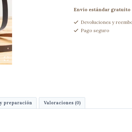
Azul
jeans
Envío estándar gratuito 
cantidad
Devoluciones y reembo
Pago seguro
 y preparación
Valoraciones (0)