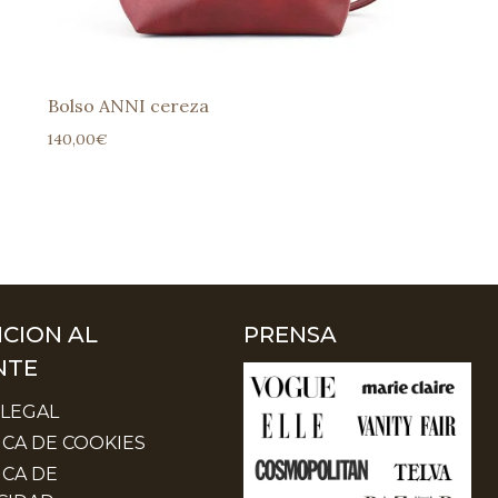
Bolso ANNI cereza
140,00
€
CION AL
PRENSA
NTE
 LEGAL
ICA DE COOKIES
ICA DE