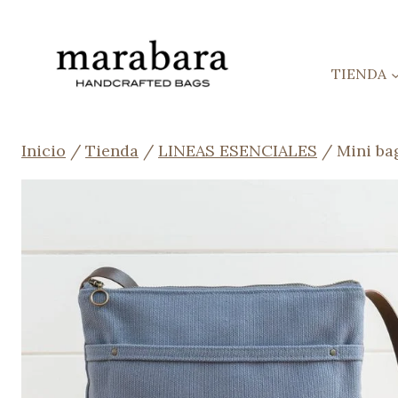
Saltar
al
contenido
TIENDA
Inicio
/
Tienda
/
LINEAS ESENCIALES
/
Mini ba