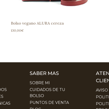
Bolso vegano ALURA cereza
130,00
€
SABER MAS
ATEN
CLIE
SOBRE MI
DOS
CUIDADOS DE TU
AVISO
BOLSO
ES
POLIT
PUNTOS DE VENTA
ICAS
POLIT