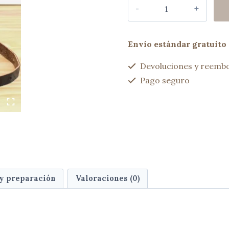
Mini
bag
encerado
Marrón
Envío estándar gratuito 
cantidad
Devoluciones y reembo
Pago seguro
 y preparación
Valoraciones (0)