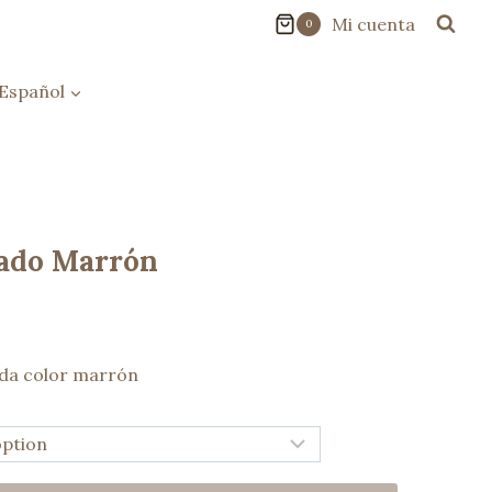
Mi cuenta
0
Español
rado Marrón
ada color marrón