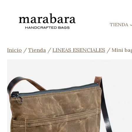
Saltar
al
contenido
TIENDA
Inicio
/
Tienda
/
LINEAS ESENCIALES
/
Mini ba