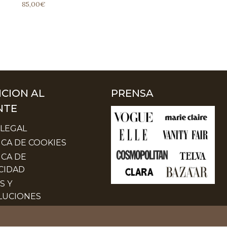
85,00
€
CION AL
PRENSA
NTE
 LEGAL
ICA DE COOKIES
ICA DE
CIDAD
S Y
LUCIONES