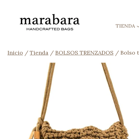
Saltar
al
contenido
TIENDA
Inicio
/
Tienda
/
BOLSOS TRENZADOS
/
Bolso 