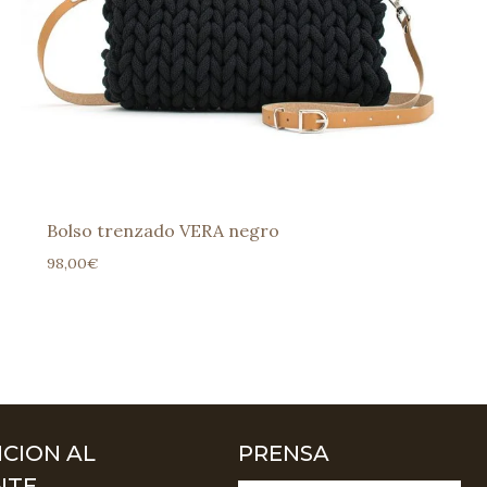
Bolso trenzado VERA negro
98,00
€
CION AL
PRENSA
NTE