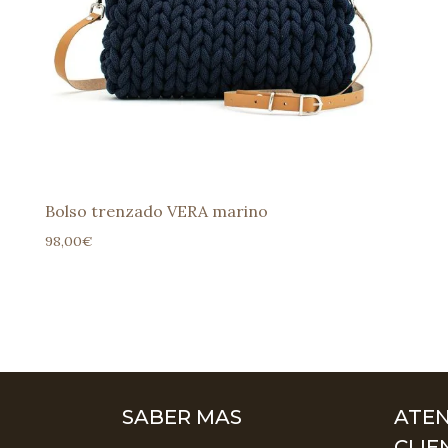
Bolso trenzado VERA marino
98,00
€
SABER MAS
ATEN
CLIE