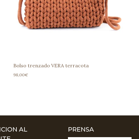
Bolso trenzado VERA terracota
98,00
€
CION AL
PRENSA
NTE