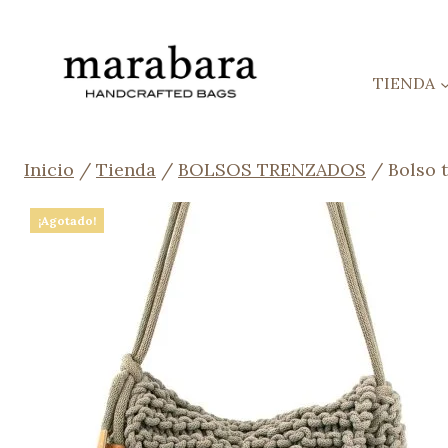
Saltar
al
contenido
TIENDA
Inicio
/
Tienda
/
BOLSOS TRENZADOS
/
Bolso 
¡Agotado!