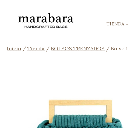
Saltar
al
contenido
TIENDA
Inicio
/
Tienda
/
BOLSOS TRENZADOS
/
Bolso 