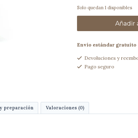
Solo quedan 1 disponibles
Bolso
Añadir a
trenzado
VERA
turquesa
Envío estándar gratuito 
cantidad
Devoluciones y reembo
Pago seguro
 y preparación
Valoraciones (0)