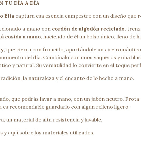
N TU DÍA A DÍA
o Elia
captura esa esencia campestre con un diseño que re
feccionado a mano con
cordón de algodón reciclado
, tren
tá cosida a mano
, haciendo de él un bolso único, lleno de h
hy
, que cierra con fruncido, aportándole un aire romántico
momento del día. Combínalo con unos vaqueros y una blusa 
ico y natural. Su versatilidad lo convierte en el toque per
adición, la naturaleza y el encanto de lo hecho a mano.
do, que podrás lavar a mano, con un jabón neutro. Frota 
a es recomendable guardarlo con algún relleno ligero.
, un material de alta resistencia y lavable.
s y
aquí
sobre los materiales utilizados.