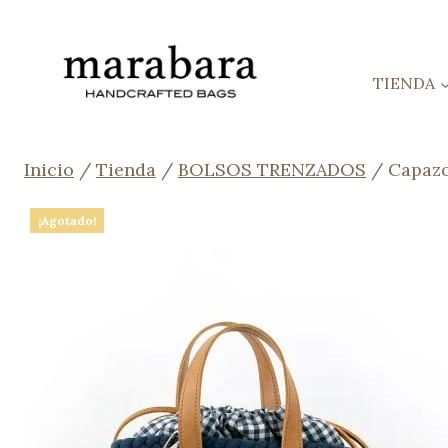
Saltar
al
contenido
TIENDA
Inicio
/
Tienda
/
BOLSOS TRENZADOS
/
Capazo
¡Agotado!