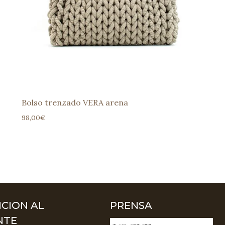
Bolso trenzado VERA arena
98,00
€
CION AL
PRENSA
NTE