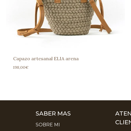
Capazo artesanal ELIA arena
198,00
€
SABER MAS
ATEN
CLIE
SOBRE MI