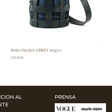
Bolso bucket ABBEY negro
178,00
€
CION AL
PRENSA
NTE