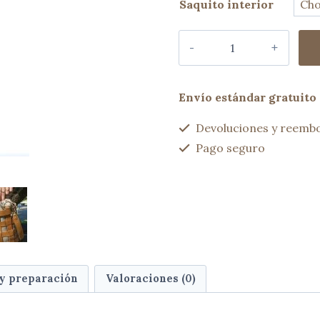
Saquito interior
Bolso
bucket
ABBEY
camel
Envío estándar gratuito 
cantidad
Devoluciones y reembo
Pago seguro
 y preparación
Valoraciones (0)