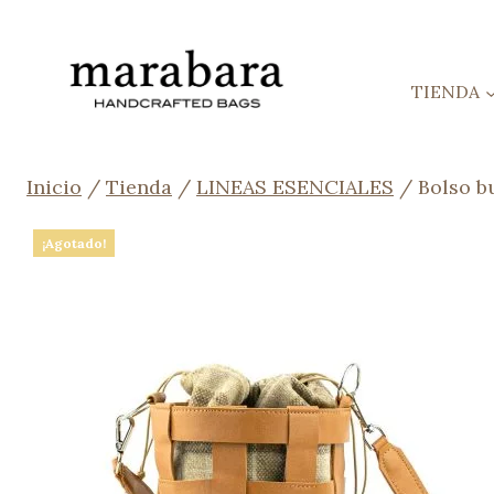
Saltar
al
contenido
TIENDA
Inicio
/
Tienda
/
LINEAS ESENCIALES
/
Bolso b
¡Agotado!