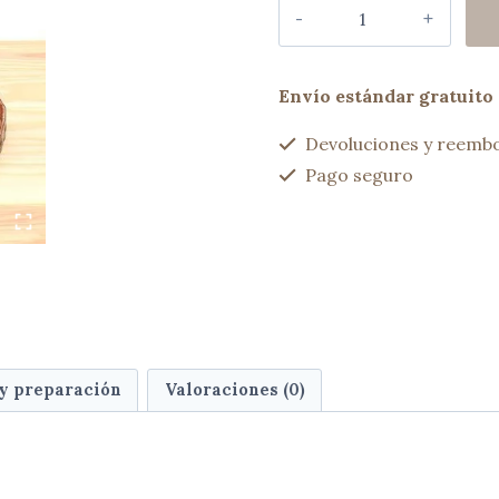
Mini
bag
encerado
Marino
Envío estándar gratuito 
cantidad
Devoluciones y reembo
Pago seguro
 y preparación
Valoraciones (0)