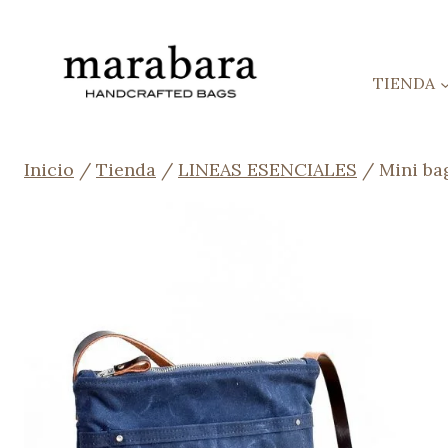
Saltar
al
contenido
TIENDA
Inicio
/
Tienda
/
LINEAS ESENCIALES
/
Mini ba