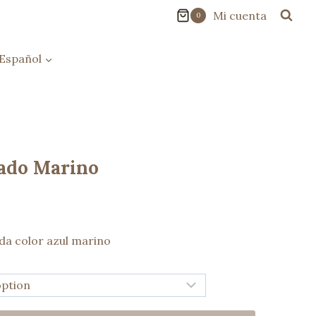
Mi cuenta
0
Español
ado Marino
da color azul marino