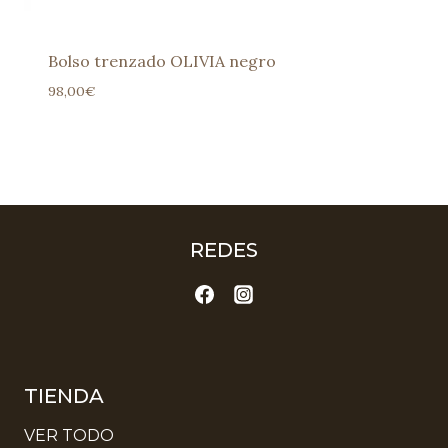
Bolso trenzado OLIVIA negro
98,00
€
REDES
TIENDA
VER TODO