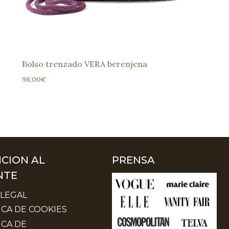
Bolso trenzado VERA berenjena
98,00
€
CION AL
PRENSA
NTE
 LEGAL
ICA DE COOKIES
ICA DE