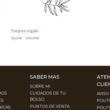
Tarjeta regalo
Rango
25,00
€
-
100,00
€
de
precios:
desde
25,00€
hasta
100,00€
SABER MAS
ATEN
CLIE
SOBRE MI
DOS
CUIDADOS DE TU
AVISO
BOLSO
ES
POLIT
PUNTOS DE VENTA
ICAS
POLIT