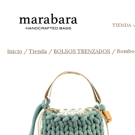
Saltar
al
contenido
TIENDA
Inicio
/
Tienda
/
BOLSOS TRENZADOS
/
Bombon