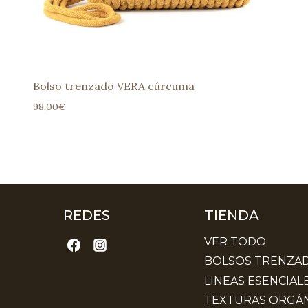
Bolso trenzado VERA cúrcuma
98,00
€
REDES
TIENDA
VER TODO
BOLSOS TRENZA
LINEAS ESENCIAL
TEXTURAS ORGÁN